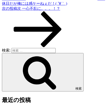
休日だが俺には感ケーねぇだ！( ´∀｀ )
次の投稿
次
一心不乱に。。。！？
検索:
検索
最近の投稿