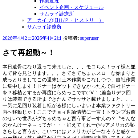
作業近況
イベント企画・スケジュール
サムライ診療所
アーカイブ(旧Ｈ/Ｐ・ヒストリー）
サムライ診療所
投
2026年4月2日
2026年4月2日
投稿者:
superuser
稿
日:
さて再起動～！
本日遺骨になり還って来ました、、、モコちん！ライ様と並
んで皆を見とります。。。さてさてちょぃスローな始まりと
成っとりましてこの週末は土木作業をこなしつつ、自社作業
に集中します！ドナーはゲットできなかったんで自社ドナー
を？移植とするか再度にらめっこです( ´∀｀ )差当りデフ回
りは装着できる所まできたんでサッサと載せましょと。。。
一気に足回り装着し転がる様にしいよいよ本業ファクトリー
内へ移動じゃ！ここでチョィ世論情勢に一言！トランプお前
のせいで世界がグちゃめちゃと言う事どーすんの？〝そんな
のかんけーネ～ってが・・・消えてくれー(^^♪アメリカの恥
さらしと言うか、こいつにはアメリカがどーなろうと感ケー
ねー様だ（笑）米民が可哀そうだ！悲鳴悲痛届いてるんだ