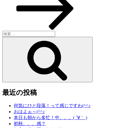
稿
ン
検
索:
検
索
最近の投稿
何気にひと段落！って感じですわ(^^♪
おはよぉ～(^^♪
本日も朝から多忙！中。。。( ´∀｀ )
初秋。。。感？