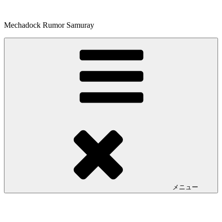
コ
ン
Mechadock Rumor Samuray
テ
ン
ツ
へ
ス
キ
ッ
プ
メニュー