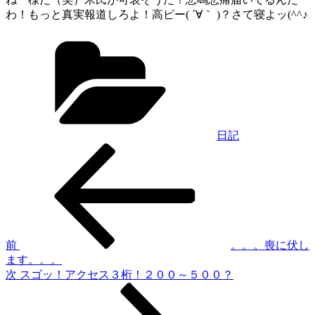
わ！もっと真実報道しろよ！高ピー( ´∀｀ )？さて寝よッ(^^♪
カ
テ
ゴ
リ
ー
日記
過
投
去
稿
の
投
ナ
稿
ビ
ゲ
前
。。。喪に伏し
ます。。。
ー
次
次
スゴッ！アクセス３桁！２００～５００？
シ
の
投
ョ