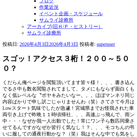
ブログ
作業近況
イベント企画・スケジュール
サムライ診療所
アーカイブ(旧Ｈ/Ｐ・ヒストリー）
サムライ診療所
投稿日:
2026年4月3日
2026年4月3日
投稿者:
superuser
スゴッ！アクセス３桁！２００～５０
０？
くだらん俺ページを閲覧頂いてます皆々様！、、、書き込ん
でるさ中も数名閲覧されてまして、タメにもならず面白くも
なく低レベルな〝ボヤキみたいなー。。。ほぼマンネリ同じ
内容ばかりで申し訳ごじゃりませんわ（笑）さてさて今月は
Lowスタート気味でしたが急遽！宮城県までお怪我された車
両引き上げで昨晩１１時頃帰社、、、高速ぶっ飛んで、雨ン
中・・・なぜか我一人出動でした！常にワン子ら数匹同乗さ
せてるんですがなぜか皆行く気なし！？、、、モコちんの弔
いに服しての通夜行動かな？（笑）我はそんな中でも気をし