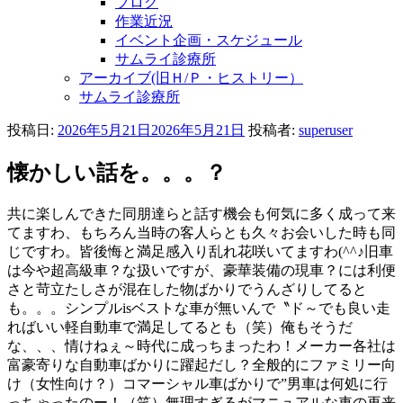
ブログ
作業近況
イベント企画・スケジュール
サムライ診療所
アーカイブ(旧Ｈ/Ｐ・ヒストリー）
サムライ診療所
投稿日:
2026年5月21日
2026年5月21日
投稿者:
superuser
懐かしい話を。。。？
共に楽しんできた同朋達らと話す機会も何気に多く成って来
てますわ、もちろん当時の客人らとも久々お会いした時も同
じですわ。皆後悔と満足感入り乱れ花咲いてますわ(^^♪旧車
は今や超高級車？な扱いですが、豪華装備の現車？には利便
さと苛立たしさが混在した物ばかりでうんざりしてると
も。。。シンプルisベストな車が無いんで〝ド～でも良い走
ればいい軽自動車で満足してるとも（笑）俺もそうだ
な、、、情けねぇ～時代に成っちまったわ！メーカー各社は
富豪寄りな自動車ばかりに躍起だし？全般的にファミリー向
け（女性向け？）コマーシャル車ばかりで”男車は何処に行
っちゃったのー！（笑）無理すぎるがマニュアルな車の再来