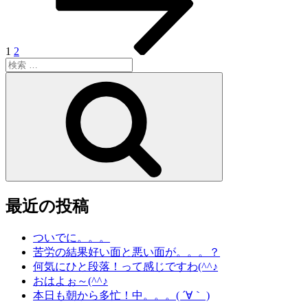
ー
ナ
ジ
ビ
ゲ
1
2
検
ー
索:
検
シ
索
ョ
ン
最近の投稿
ついでに。。。
苦労の結果好い面と悪い面が。。。？
何気にひと段落！って感じですわ(^^♪
おはよぉ～(^^♪
本日も朝から多忙！中。。。( ´∀｀ )