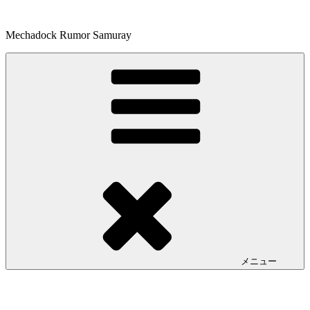
コ
ン
Mechadock Rumor Samuray
テ
ン
ツ
へ
ス
キ
ッ
プ
メニュー