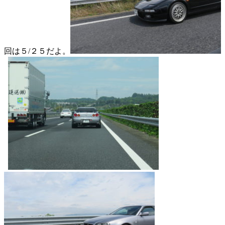
回は５/２５だよ。