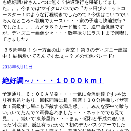
も絶好調♪皆さんいつに無く？快適運行を堪能してまし
た。。。今までは‘マイクロバスでの〝カッ飛びジェットコ
ースター！のような行程続きでしたので？今後はこいつでい
ろんなところへ就航でぇース♪・・・家の子達も快適旅行？
でしたよ。。。カメラＳＤカード無くて、途中画像無です
が、ディズニー画像少々・・・数年振りにラストまで満喫し
てきました♪
３５周年祭！
シー方面の山・青空！
第３のディズニー建設
中！
結構歩いてるんですねぇ～？
〆の恒例パレード♪
投
2018年6月11日
稿
日:
絶好調～♪・・・１０００ｋｍ！
予定通り、６：００ＡＭ発・・・一気に金沢到達です♪やは
り有名処とあり、回転同時に超ー満席！３０分待機しイザ実
食！高級すし屋にも匹敵する満足感、、、みんな夢中で喰ら
い点いてたんで？画像忘れました・・・ネットででも見て
見。。。続いて‘東茶屋街・・・まぁ～昭和と平成の逢いま
った‘小京都、感は有ったかな？初のデカバスツアーでした
が、意外とスムーズ！皆さん、差ほどお疲れでもないようで