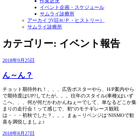
作業近況
イベント企画・スケジュール
サムライ診療所
アーカイブ(旧Ｈ/Ｐ・ヒストリー）
サムライ診療所
カテゴリー:
イベント報告
投
2018年9月25日
稿
日:
ん～ん？
チョット期待外れ！、、、広告ポスターやら、H/P案内やら
で期待度はUP?してたが。。。往年のスタイル(車種)はいず
こへ、、、何が何だかわかんねぇーでして、単なるどこか集
まりの走行会！ッて感じで、初”のモテギレース観戦
は・・・初秋でした？。。。まぁ～リベンジは‘NISMOで歓
喜を満悦しましょ♪
投
2018年8月27日