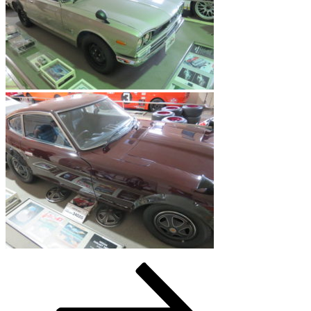
ペ
ペ
次
投
ー
ー
の
稿
ジ
ジ
ペ