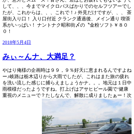
して、、、今までマイクロバスばかりでのセルフツアーでし
たが、これからは、、、これで！♪
外見だけですが、、、
茶
屋街入り口！
入り口付近
クランク通過後、メイン通り
喫茶
系がいっぱい！
ナントナク昭和街
〆の〝金粉ソフト￥８０
０！
投
2018年5月4日
稿
日:
みぃ～んナ、大満足？
やはり俺様の企画時は９９，９％好天に恵まれるんですよね
ー♪岐路は栃木辺りから大雨でしたが、これはまた旅の疲れ
を洗い流した感じに捕らえましょうかナ。。。地元は１日中
雨模様だったようですね。打上げはアサヒビール園で‘健康
重視のメニューで？たしなんで、解散に成りましたぁー！次