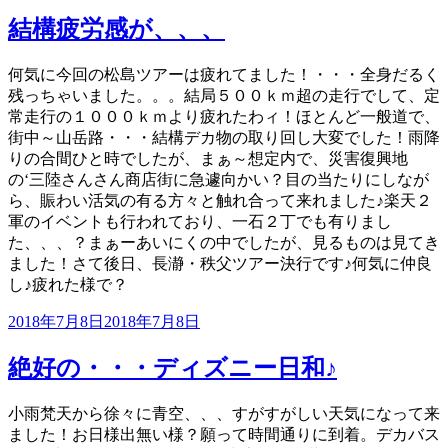
稿
日:
結構疲労感が、、、
何気に今回の松島ツアーは疲れてました！・・・全身だるく
残っちゃいました。。。結局５００ｋｍ超の走行でして、定
常走行の１０００ｋｍより疲れたわィ！ほとんど一般道で、
街中～山岳路・・・結構デカ物の取り回し大変でした！雨降
りの合間ひと時でしたが、まぁ～想定内で、災害復興地
の‘三陸さんさん商店街に急遽向かい？目の当たりにしなが
ら、賑わい活気の有る方々と触れ合って来れました♪楽天２
軍のイベントも行われており、一石２丁でも有りまし
た、、、？まぁーあいにくの中でしたが、見るものは見てき
ました！さて後日、長瀞・秩父ツアー決行です♪
何気に仲良
し♪疲れた様で？
投
2018年7月8日
2018年7月8日
稿
日:
絶好の・・・ディズニー日和♪
小雨梵天から徐々に青空、、、すがすがしい天気になって来
ました！お日様出無い様？願って時間通りに到着。デカバス