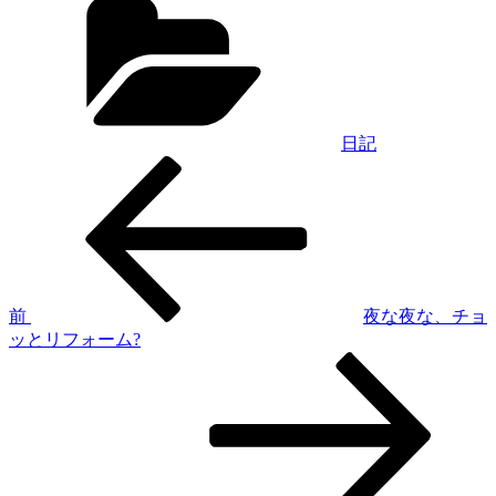
テ
ゴ
リ
ー
日記
過
投
去
稿
の
投
ナ
稿
ビ
ゲ
前
夜な夜な、チョ
ッとリフォーム?
ー
次
シ
の
投
ョ
稿
ン