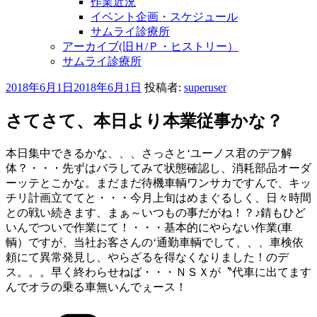
作業近況
イベント企画・スケジュール
サムライ診療所
アーカイブ(旧Ｈ/Ｐ・ヒストリー）
サムライ診療所
投
2018年6月1日
2018年6月1日
投稿者:
superuser
稿
日:
さてさて、本日より本業従事かな？
本日集中できるかな、、、さっさと‘ユーノス君のデフ解
体？・・・先ずはバラしてみて状態確認し、消耗部品オーダ
ーッテとこかな。まだまだ待機車輌ワンサカですんで、キッ
チリ計画立ててと・・・今月上旬はめまぐるしく、日々時間
との戦い続きます、まぁ～いつもの事だがね！？♪
錆もひど
いんでついで作業にて！・・・基本的にやらない作業(車
輌）ですが、当社お客さんの‘通勤車輌でして、、、車検依
頼にて異常発見し、やらざるを得なくなりました！のデ
ス。。。早く終わらせねば・・・ＮＳＸが〝代車に出てます
んでオラの乗る車無いんでぇース！
カ