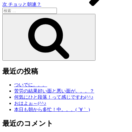
次
チョッと朝連？
検
索:
検
索
最近の投稿
ついでに。。。
苦労の結果好い面と悪い面が。。。？
何気にひと段落！って感じですわ(^^♪
おはよぉ～(^^♪
本日も朝から多忙！中。。。( ´∀｀ )
最近のコメント