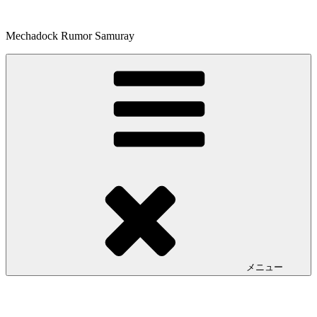
コ
ン
Mechadock Rumor Samuray
テ
ン
ツ
へ
ス
キ
ッ
プ
メニュー