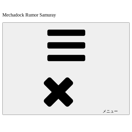
コ
ン
Mechadock Rumor Samuray
テ
ン
ツ
へ
ス
キ
ッ
プ
メニュー