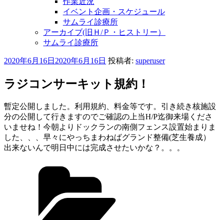
作業近況
イベント企画・スケジュール
サムライ診療所
アーカイブ(旧Ｈ/Ｐ・ヒストリー）
サムライ診療所
投
2020年6月16日
2020年6月16日
投稿者:
superuser
稿
日:
ラジコンサーキット規約！
暫定公開しました。利用規約、料金等です。引き続き核施設
分の公開して行きますのでご確認の上当H/P迄御来場くださ
いませね！今朝よりドックランの南側フェンス設置始まりま
した、、、早々にやっちまわねばグランド整備(芝生養成）
出来ないんで明日中には完成させたいかな？。。。
カ
テ
ゴ
リ
ー