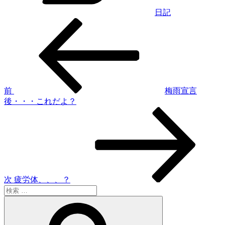
日記
過
投
去
稿
の
投
ナ
稿
ビ
ゲ
前
梅雨宣言
後・・・これだよ？
ー
次
シ
の
投
ョ
稿
ン
次
疲労体、、、？
検
索:
検
索