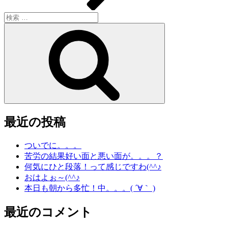
検
索:
検
索
最近の投稿
ついでに。。。
苦労の結果好い面と悪い面が。。。？
何気にひと段落！って感じですわ(^^♪
おはよぉ～(^^♪
本日も朝から多忙！中。。。( ´∀｀ )
最近のコメント