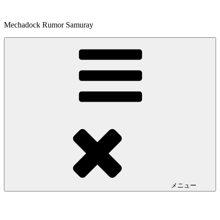
コ
ン
Mechadock Rumor Samuray
テ
ン
ツ
へ
ス
キ
ッ
プ
メニュー