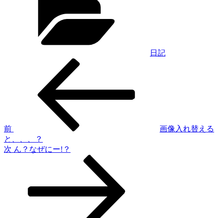
ゴ
リ
ー
日記
過
投
去
稿
の
投
ナ
稿
ビ
ゲ
前
画像入れ替える
と、、、？
ー
次
次
ん？なぜにー!？
シ
の
投
ョ
稿
ン