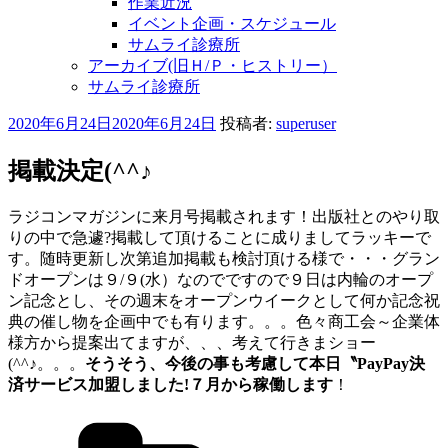
作業近況
イベント企画・スケジュール
サムライ診療所
アーカイブ(旧Ｈ/Ｐ・ヒストリー）
サムライ診療所
投
2020年6月24日
2020年6月24日
投稿者:
superuser
稿
日:
掲載決定(^^♪
ラジコンマガジンに来月号掲載されます！出版社とのやり取
りの中で急遽?掲載して頂けることに成りましてラッキーで
す。随時更新し次第追加掲載も検討頂ける様で・・・グラン
ドオープンは９/９(水）なのでですので９日は内輪のオープ
ン記念とし、その週末をオープンウイークとして何か記念祝
典の催し物を企画中でも有ります。。。色々商工会～企業体
様方から提案出てますが、、、考えて行きまショー
(^^♪。。。
そうそう、今後の事も考慮して本日〝PayPay決
済サービス加盟しました!７月から稼働します
！
カ
テ