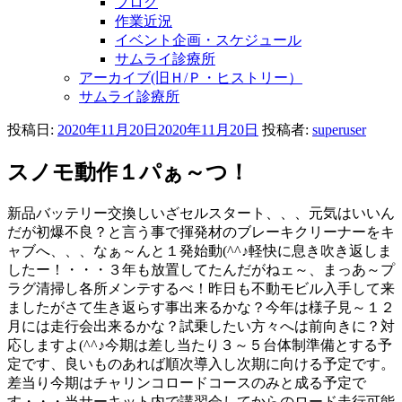
ブログ
作業近況
イベント企画・スケジュール
サムライ診療所
アーカイブ(旧Ｈ/Ｐ・ヒストリー）
サムライ診療所
投稿日:
2020年11月20日
2020年11月20日
投稿者:
superuser
スノモ動作１パぁ～つ！
新品バッテリー交換しいざセルスタート、、、元気はいいん
だが初爆不良？と言う事で揮発材のブレーキクリーナーをキ
ャブへ、、、なぁ～んと１発始動(^^♪軽快に息き吹き返しま
したー！・・・３年も放置してたんだがねェ～、まっあ～プ
ラグ清掃し各所メンテするべ！昨日も不動モビル入手して来
ましたがさて生き返らす事出来るかな？今年は様子見～１２
月には走行会出来るかな？試乗したい方々へは前向きに？対
応しますよ(^^♪今期は差し当たり３～５台体制準備とする予
定です、良いものあれば順次導入し次期に向ける予定です。
差当り今期はチャリンコロードコースのみと成る予定で
す・・・当サーキット内で講習会してからのロード走行可能