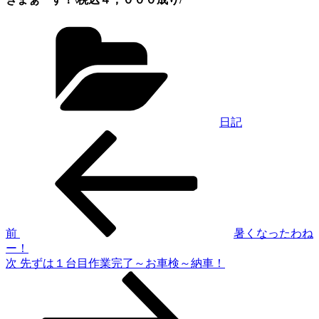
カ
テ
ゴ
リ
ー
日記
過
投
去
稿
の
投
ナ
稿
ビ
ゲ
前
暑くなったわね
ー！
ー
次
次
先ずは１台目作業完了～お車検～納車！
シ
の
投
ョ
稿