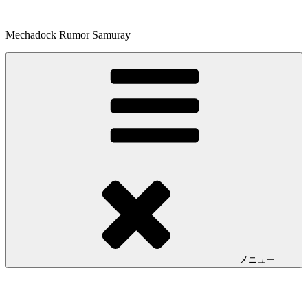
コ
ン
Mechadock Rumor Samuray
テ
ン
ツ
へ
ス
キ
ッ
プ
メニュー