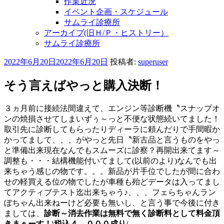
作業近況
イベント企画・スケジュール
サムライ診療所
アーカイブ(旧Ｈ/Ｐ・ヒストリー）
サムライ診療所
投
2022年6月20日
2022年6月20日
投稿者:
superuser
稿
日:
そう言えばやっと購入決断！
３ヵ月前に接続法間違えて、エンジン等診断機〝スナップオ
ンの焼損させてしまいずぅ～っと不便な状態続いてました！
取引先に診断してもらったりディーラに頼んだりで手間暇か
かってまして、、、がやっと先日〝新古品と言うものをやっ
と準備出来現在なんでもスムーズに診察？再開出来てます～
調整も・・・結構機能付いてまして(以前のより)なんでも出
来ちゃう感じの物です。。。新品が片手位でしたが間に合わ
せの軽買える位の物でしたが車種も殆どデータは入ってまし
てアクティブテスト迄出来ちゃう♪、、、フェらちゃんラン
ぼちゃん出来ねーけど必要も無いし、と言う事で今後に付き
ましては、
診断～消去作業は無料で無く診断料として料金頂
きまぁーす！\税込４，０００成り/