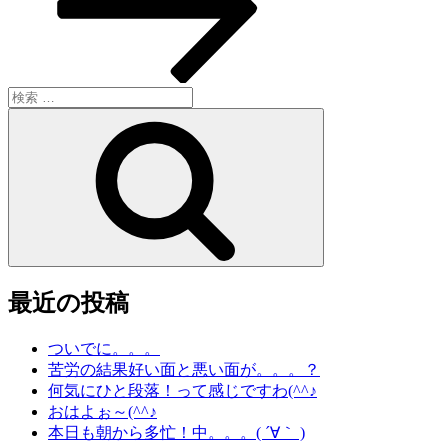
ン
検
索:
検
索
最近の投稿
ついでに。。。
苦労の結果好い面と悪い面が。。。？
何気にひと段落！って感じですわ(^^♪
おはよぉ～(^^♪
本日も朝から多忙！中。。。( ´∀｀ )