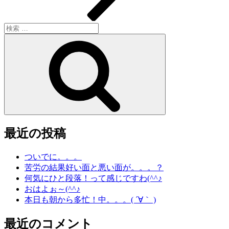
検
索:
検
索
最近の投稿
ついでに。。。
苦労の結果好い面と悪い面が。。。？
何気にひと段落！って感じですわ(^^♪
おはよぉ～(^^♪
本日も朝から多忙！中。。。( ´∀｀ )
最近のコメント