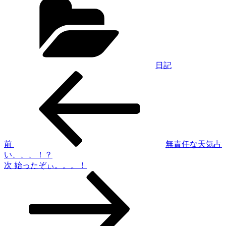
テ
ゴ
リ
ー
日記
過
投
去
稿
の
投
ナ
稿
ビ
ゲ
前
無責任な天気占
い、、、！？
ー
次
次
始ったぞぃ。。。！
シ
の
投
ョ
稿
ン