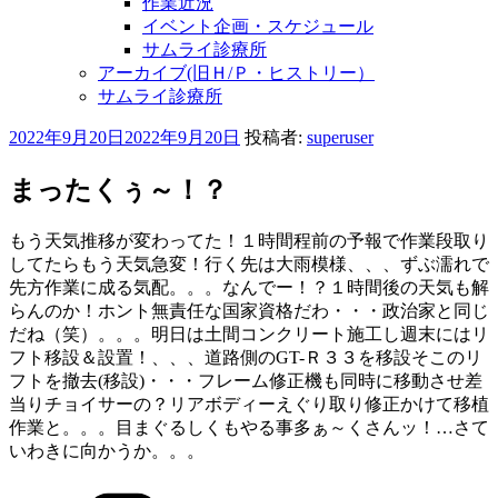
作業近況
イベント企画・スケジュール
サムライ診療所
アーカイブ(旧Ｈ/Ｐ・ヒストリー）
サムライ診療所
投
2022年9月20日
2022年9月20日
投稿者:
superuser
稿
日:
まったくぅ～！？
もう天気推移が変わってた！１時間程前の予報で作業段取り
してたらもう天気急変！行く先は大雨模様、、、ずぶ濡れで
先方作業に成る気配。。。なんでー！？１時間後の天気も解
らんのか！ホント無責任な国家資格だわ・・・政治家と同じ
だね（笑）。。。明日は土間コンクリート施工し週末にはリ
フト移設＆設置！、、、道路側のGT-Ｒ３３を移設そこのリ
フトを撤去(移設)・・・フレーム修正機も同時に移動させ差
当りチョイサーの？リアボディーえぐり取り修正かけて移植
作業と。。。目まぐるしくもやる事多ぁ～くさんッ！…さて
いわきに向かうか。。。
カ