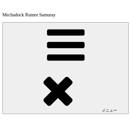
コ
ン
Mechadock Rumor Samuray
テ
ン
ツ
へ
ス
キ
ッ
プ
メニュー