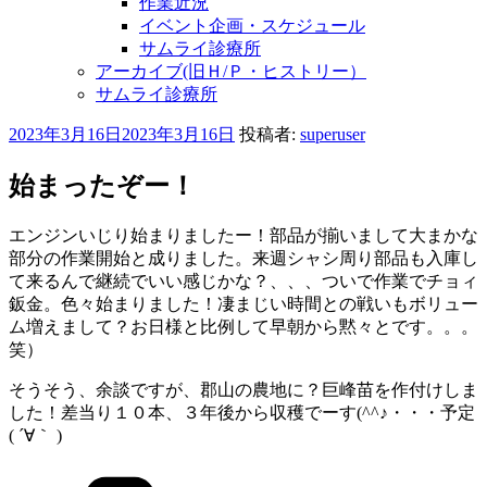
作業近況
イベント企画・スケジュール
サムライ診療所
アーカイブ(旧Ｈ/Ｐ・ヒストリー）
サムライ診療所
投
2023年3月16日
2023年3月16日
投稿者:
superuser
稿
日:
始まったぞー！
エンジンいじり始まりましたー！部品が揃いまして大まかな
部分の作業開始と成りました。来週シャシ周り部品も入庫し
て来るんで継続でいい感じかな？、、、ついで作業でチョィ
鈑金。色々始まりました！凄まじい時間との戦いもボリュー
ム増えまして？お日様と比例して早朝から黙々とです。。。
笑）
そうそう、余談ですが、郡山の農地に？巨峰苗を作付けしま
した！差当り１０本、３年後から収穫でーす(^^♪・・・予定
( ´∀｀ )
カ