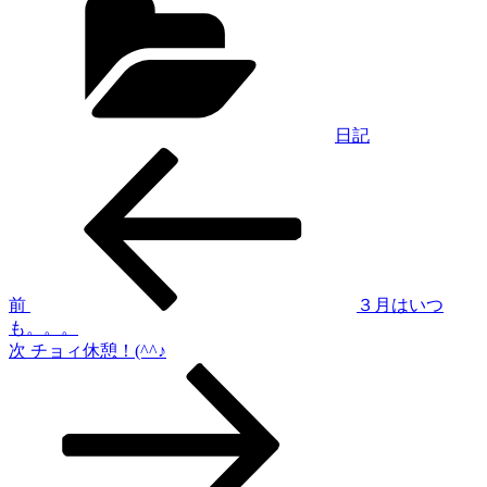
テ
ゴ
リ
ー
日記
過
投
去
稿
の
投
ナ
稿
ビ
ゲ
前
３月はいつ
も。。。
ー
次
次
チョィ休憩！(^^♪
シ
の
投
ョ
稿
ン