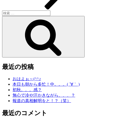
検
索:
検
索
最近の投稿
おはよぉ～(^^♪
本日も朝から多忙！中。。。( ´∀｀ )
初秋。。。感？
無心で冷や汗かきながら、、、？
報道の真相解明をと！？（笑）
最近のコメント