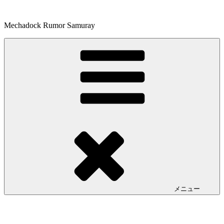
コ
ン
Mechadock Rumor Samuray
テ
ン
ツ
へ
ス
キ
ッ
プ
メニュー