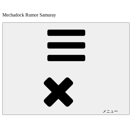
コ
ン
Mechadock Rumor Samuray
テ
ン
ツ
へ
ス
キ
ッ
プ
メニュー