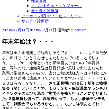
作業近況
イベント企画・スケジュール
サムライ診療所
アーカイブ(旧Ｈ/Ｐ・ヒストリー）
サムライ診療所
投
2023年12月11日
2023年12月11日
投稿者:
superuser
稿
日:
年末年始は？・・・
年末は全く余裕無しで経過しそうです、、、いつもの事だが
さ。正月は〝ひとりおせちをたしなんでいることでしょ
う。。。( ´∀｀ )今年というか新年度あいさつの〝年賀状
は、意味のない通知発送は経費節減の意味で出しませんわ！
業間と常連さんらのみで、当分ご無沙汰様方へは？無駄にか
しこまり送付は遠慮させていただきますわ（笑）・・・でも
５０は有ろうかなと。。。
さて正月明けの６日！新年ご挨拶
集会（笑）ということで、１０：３０～飯坂温泉でランチバ
イキング＋のんびり温泉〝慰労会を執り行うことになりまし
た♪２部屋貸し切って、温泉浸かって、ちょぃ豪華ランチ食
して、雑談会でもやろうかと。。。
も少し詳細あとでね！
常連さんら、空けといてねぇ～(^^♪