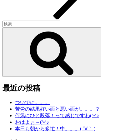
ン
検
索:
検
索
最近の投稿
ついでに。。。
苦労の結果好い面と悪い面が。。。？
何気にひと段落！って感じですわ(^^♪
おはよぉ～(^^♪
本日も朝から多忙！中。。。( ´∀｀ )