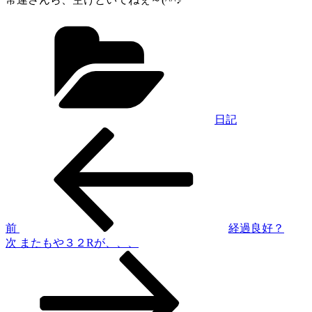
カ
テ
ゴ
リ
ー
日記
過
投
去
稿
の
投
ナ
稿
ビ
ゲ
前
経過良好？
次
次
またもや３２Rが、、、
ー
の
シ
投
稿
ョ