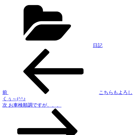
カ
テ
ゴ
リ
ー
日記
過
投
去
稿
の
投
ナ
稿
ビ
ゲ
前
こちらもよろし
くぅ～(^^♪
ー
次
次
お車検順調ですが、、、
シ
の
投
ョ
稿
ン