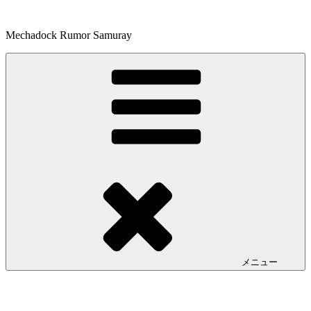
コ
ン
Mechadock Rumor Samuray
テ
ン
ツ
へ
ス
キ
ッ
プ
メニュー