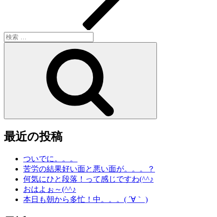
検
索:
検
索
最近の投稿
ついでに。。。
苦労の結果好い面と悪い面が。。。？
何気にひと段落！って感じですわ(^^♪
おはよぉ～(^^♪
本日も朝から多忙！中。。。( ´∀｀ )