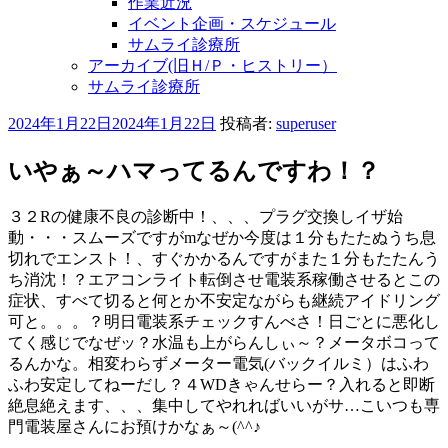
作業近況
イベント企画・スケジュール
サムライ診療所
アーカイブ(旧Ｈ/Ｐ・ヒストリー）
サムライ診療所
投
2024年1月22日
2024年1月22日
投稿者:
superuser
稿
日:
いやぁ～ハマってるんですわ！？
３２Rの健康不良の診断中！、、、プラグ交換しイザ始
動・・・スムーズですがmなぜか今度は１分もたたぬうち息
切れでエンスト！、すぐかかるんですがまた１分もたたんう
ち消沈！？エアコンライト転倒させ電装系稼働させるとこの
症状、すべて切ると何とか不安定ながらも継続アイドリング
可と。。。？明日電装系チェックすんべさ！日ごとに悪化し
てく感じでなぜッ？水温も上がらんしぃ～？メータボコって
るんかな。相変わらずメーター電気(バックイルミ）はふわ
ふわ安定してねーだし？４WDきゃんせらー？入れると即断
絶息絶えます、、、集中してやれればいいがサ…こいつも専
門電装屋さんにお預けかなぁ～(^^♪