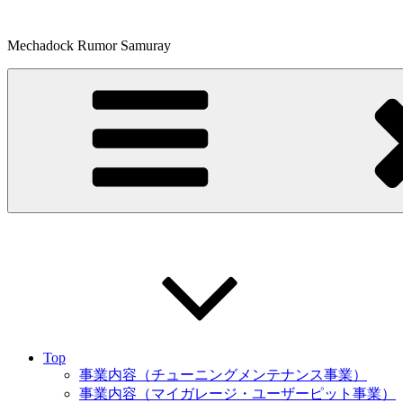
コ
ン
Mechadock Rumor Samuray
テ
ン
ツ
へ
ス
キ
ッ
プ
Top
事業内容（チューニングメンテナンス事業）
事業内容（マイガレージ・ユーザーピット事業）