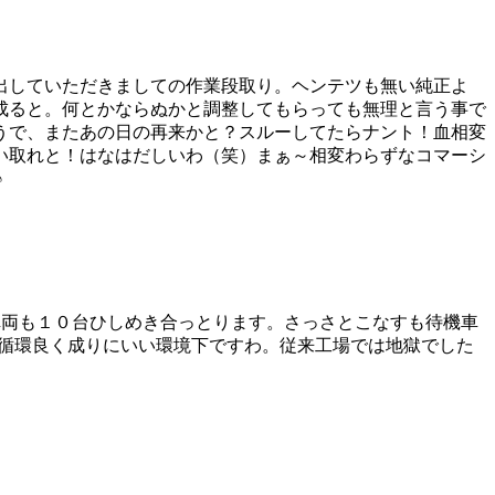
出していただきましての作業段取り。ヘンテツも無い純正よ
成ると。何とかならぬかと調整してもらっても無理と言う事で
うで、またあの日の再来かと？スルーしてたらナント！血相変
い取れと！はなはだしいわ（笑）まぁ～相変わらずなコマーシ
♪
車両も１０台ひしめき合っとります。さっさとこなすも待機車
の循環良く成りにいい環境下ですわ。従来工場では地獄でした