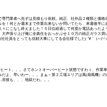
で専門業者へ先ずは見積もり依頼。純正、社外品２種類と価格
ルを！何とか週末まで作業出来ないか問いてたら、来週後半に
久々にこなし終えました！５日位経過して何度か電話あったよ
、大声張り上げ俺に全責任をおっかぶせ１０万の純正ガラス買
社員をとっても信頼大事にしてる会社様でした( ´∀｀ )～(^^
バーヒート。。。さてホントオーバーヒート状態ですわィ、作業
みだよ、早いわー。。。まぁ～第２工場エリアは風(扇風機）
…溶接も、、、地獄だわ。。。