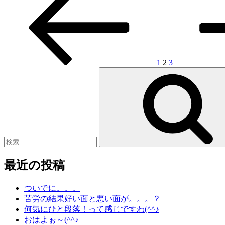
の
ー
ー
ー
の
稿
ペ
ジ
ジ
ジ
ペ
ー
ー
ナ
ジ
ジ
ビ
ゲ
1
2
3
検
ー
索:
シ
ョ
ン
最近の投稿
ついでに。。。
苦労の結果好い面と悪い面が。。。？
何気にひと段落！って感じですわ(^^♪
おはよぉ～(^^♪