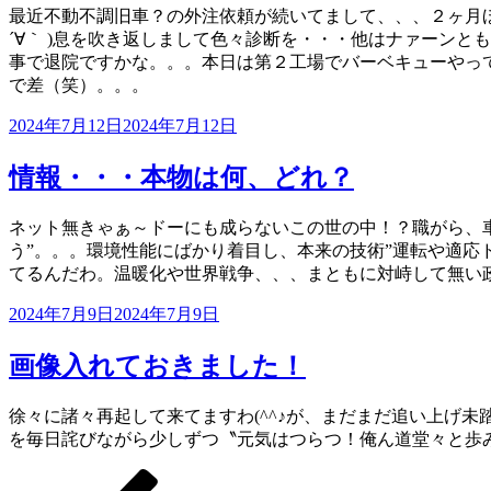
最近不動不調旧車？の外注依頼が続いてまして、、、２ヶ月
´∀｀ )息を吹き返しまして色々診断を・・・他はナァーン
事で退院ですかな。。。本日は第２工場でバーベキューやっ
で差（笑）。。。
投
2024年7月12日
2024年7月12日
稿
日:
情報・・・本物は何、どれ？
ネット無きゃぁ～ドーにも成らないこの世の中！？職がら、車
う”。。。環境性能にばかり着目し、本来の技術”運転や適
てるんだわ。温暖化や世界戦争、、、まともに対峙して無い
投
2024年7月9日
2024年7月9日
稿
日:
画像入れておきました！
徐々に諸々再起して来てますわ(^^♪が、まだまだ追い上げ未
を毎日詫びながら少しずつ〝元気はつらつ！俺ん道堂々と歩み
前
ペ
ペ
ペ
次
投