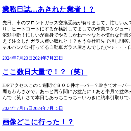
稿
日:
業務日誌…あきれた業者！？
先日、車のフロントガラス交換受諾が有りまして、忙しいん
り、ヒートコートにするか検討してましての作業スケジュー
依頼中断！忙しいが自身でやるしかねーべなと不慣れな作業
えて注文したガラス買い取れと！？もう会社軒先で押し問答
ャルバンバン打ってる自動車ガラス屋さんでした(^^♪・・・自社
投
2024年7月23日
2024年7月23日
稿
日:
ここ数日大量で！？（笑）
H/Pアクセスこの１週間で８００件オーバー？暑さでオー
両もわんさかで。あっと言う間にお盆だに！あと半月で盆休
んで（笑）さて本日もあっちこっち～いわきに納車引取りで
投
2024年7月15日
2024年7月15日
稿
日:
画像どこに行った！？