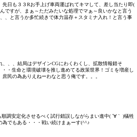
先日も３３Rお手上げ車両運ばれてキマして、差し当たり即(
なんですが、まぁ～ただみたいな処理でマぁ～良いかなと言う
、、、と言うか多忙続きで体力温存＋スタミナ入れ！と言う事
れ、、、結局はデザインCGにわくわくし、拡散情報錯そ
・・・生命と環境破壊を推し進めてる政策世界！ゴミを増産し
、庶民の為ありえねーわなと思う俺です。。。
調安定化させるべく試行錯誤しながらまい進中( ´∀｀ )犠牲
でもある・・・戦い続けまぁーす(^^♪