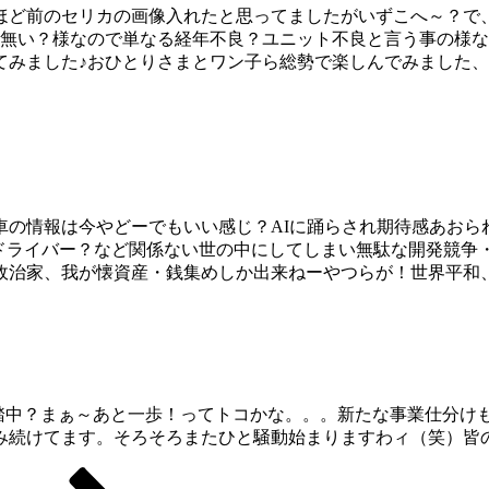
ほど前のセリカの画像入れたと思ってましたがいずこへ～？で、
とも無い？様なので単なる経年不良？ユニット不良と言う事の様
てみました♪おひとりさまとワン子ら総勢で楽しんでみました
の情報は今やどーでもいい感じ？AIに踊らされ期待感あおら
応ドライバー？など関係ない世の中にしてしまい無駄な開発競争
政治家、我が懐資産・銭集めしか出来ねーやつらが！世界平和
踏中？まぁ～あと一歩！ってトコかな。。。新たな事業仕分けも順
続けてます。そろそろまたひと騒動始まりますわィ（笑）皆の為