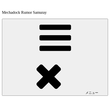
コ
ン
Mechadock Rumor Samuray
テ
ン
ツ
へ
ス
キ
ッ
プ
メニュー