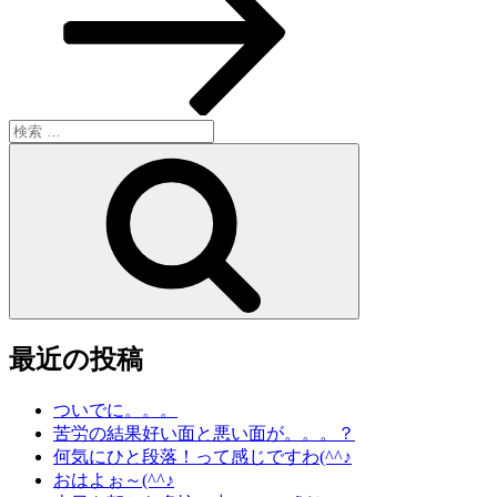
稿
ン
検
索:
検
索
最近の投稿
ついでに。。。
苦労の結果好い面と悪い面が。。。？
何気にひと段落！って感じですわ(^^♪
おはよぉ～(^^♪