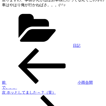
車はやはり俺が行かねばさ。。。(^^♪
カ
テ
ゴ
リ
ー
日記
過
投
去
稿
の
投
ナ
稿
ビ
ゲ
前
小雨合間
で。。。
ー
次
次
ホッとしてました～？（笑）
シ
の
投
ョ