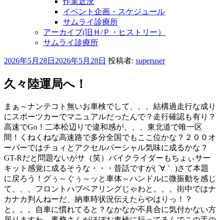
作業近況
イベント企画・スケジュール
サムライ診療所
アーカイブ(旧Ｈ/Ｐ・ヒストリー）
サムライ診療所
投
2026年5月28日
2026年5月28日
投稿者:
superuser
稿
日:
久々陸運局へ！
まぁ～ナンテコト無いお車検でして、、、結構過走行な成り
にスポーツカーでマニュアルだったんで？走行確認も有り？
高速でGo！二本松辺りで違和感が、、、東北道で唯一区
間！くねくねな高速路で多分全国でもここ位かな？２００オ
ーバーではチョィとアクセルパーシャル気味に成るかな？
GT-Rだと問題ないがサ（笑）バイクライダーもちょぃサー
キット感覚に成るそうな・・・昔話ですが( ´∀｀ )さて本題
に戻ろう！グぅ～ぐぅ～ッと車体～ハンドルに微振動を感じ
て、、、フロントハブベアリングじゃわと。。。街中ではナ
カナカ判んねーだ、納車時状況伝えたらやはりっ！？
と。。。自車に慣れてると？なかなか不具合に気付かない方
居りますわ、事務さんがほぼお車検に行ってるんでこの手の