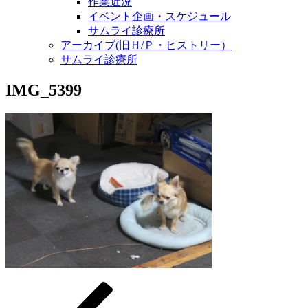
作業近況
イベント企画・スケジュール
サムライ診療所
アーカイブ(旧Ｈ/Ｐ・ヒストリー）
サムライ診療所
IMG_5399
過
投
去