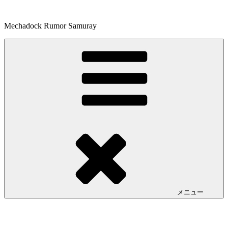
コ
ン
Mechadock Rumor Samuray
テ
ン
ツ
へ
ス
キ
ッ
プ
メニュー