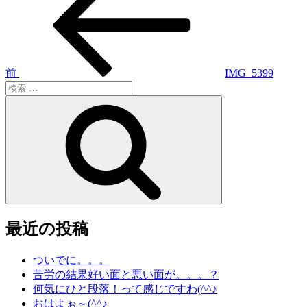
稿
の
投
ナ
稿
ビ
ゲ
前
IMG_5399
検
ー
索:
検
シ
索
ョ
ン
最近の投稿
ついでに。。。
苦労の結果好い面と悪い面が。。。？
何気にひと段落！って感じですわ(^^♪
おはよぉ～(^^♪