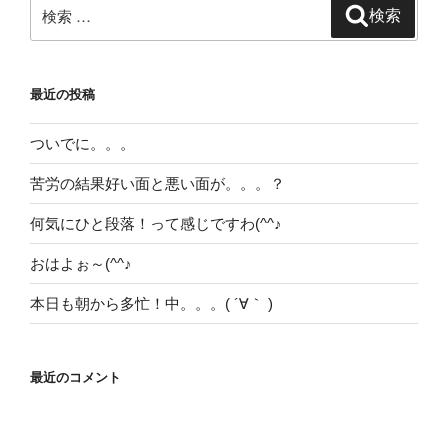
検
検索
シ
索:
ョ
ン
最近の投稿
ついでに。。。
苦労の結果好い面と悪い面が。。。？
何気にひと段落！って感じですわ(^^♪
おはよぉ～(^^♪
本日も朝から多忙！中。。。( ´∀｀ )
最近のコメント