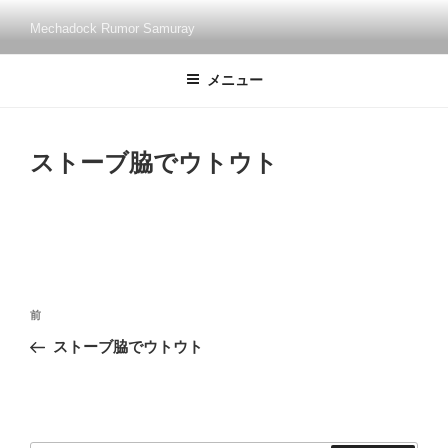
コ
Mechadock Rumor Samuray
ン
テ
メニュー
ン
ツ
へ
ス
ストーブ脇でウトウト
キ
ッ
プ
投
過
前
稿
去
ストーブ脇でウトウト
ナ
の
ビ
投
稿
ゲ
ー