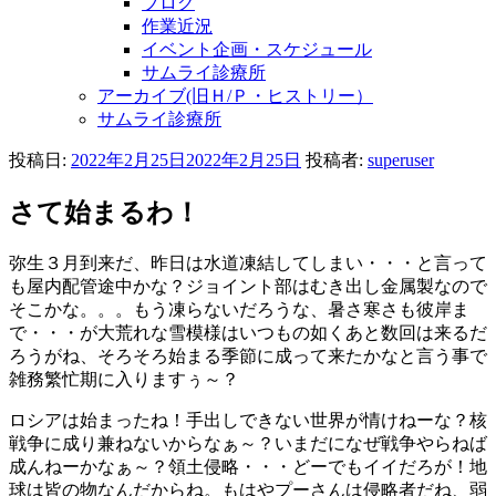
ブログ
作業近況
イベント企画・スケジュール
サムライ診療所
アーカイブ(旧Ｈ/Ｐ・ヒストリー）
サムライ診療所
投稿日:
2022年2月25日
2022年2月25日
投稿者:
superuser
さて始まるわ！
弥生３月到来だ、昨日は水道凍結してしまい・・・と言って
も屋内配管途中かな？ジョイント部はむき出し金属製なので
そこかな。。。もう凍らないだろうな、暑さ寒さも彼岸ま
で・・・が大荒れな雪模様はいつもの如くあと数回は来るだ
ろうがね、そろそろ始まる季節に成って来たかなと言う事で
雑務繁忙期に入りますぅ～？
ロシアは始まったね！手出しできない世界が情けねーな？核
戦争に成り兼ねないからなぁ～？いまだになぜ戦争やらねば
成んねーかなぁ～？領土侵略・・・どーでもイイだろが！地
球は皆の物なんだからね。もはやプーさんは侵略者だね、弱