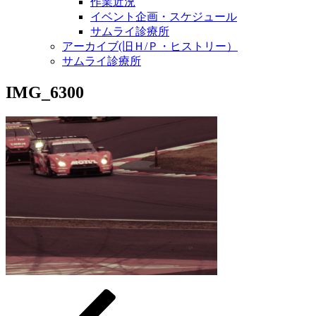
作業近況
イベント企画・スケジュール
サムライ診療所
アーカイブ(旧Ｈ/Ｐ・ヒストリー）
サムライ診療所
IMG_6300
過
投
去