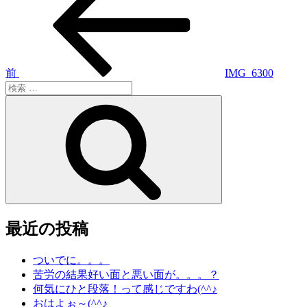
稿
の
投
ナ
稿
ビ
ゲ
前
IMG_6300
検
ー
索:
検
シ
索
ョ
ン
最近の投稿
ついでに。。。
苦労の結果好い面と悪い面が。。。？
何気にひと段落！って感じですわ(^^♪
おはよぉ～(^^♪