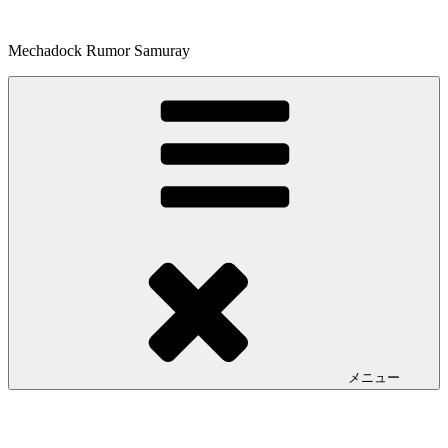
コ
ン
Mechadock Rumor Samuray
テ
ン
ツ
へ
ス
キ
ッ
プ
メニュー